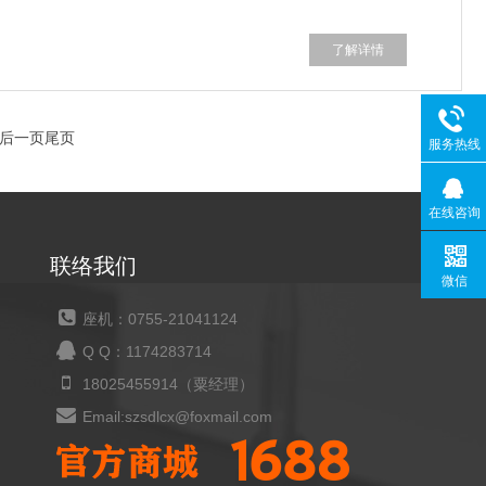
了解详情
后一页
尾页
服务热线
在线咨询
联络我们
微信
座机：0755-21041124
Q Q：1174283714
18025455914（粟经理）
Email:szsdlcx@foxmail.com