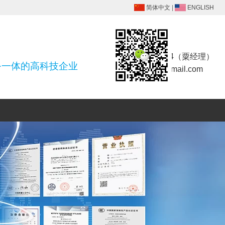
简体中文
|
ENGLISH
联系方式
18025455914（粟经理）
务一体的高科技企业
szsdlcx@foxmail.com