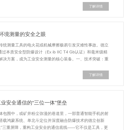
了解详情
环境测量的安全之眼
传统测量工具的电火花或机械摩擦极易引发灾难性事故。德立
过本质安全型防爆设计（Ex ib IIC T4 Gb认证）和毫米级精
解决方案，成为工业安全测量的核心装备。一、技术突破：重
了解详情
工业安全通信的“三位一体”堡垒
体包围中，或矿井粉尘弥漫的巷道里，一部普通智能手机的射
搭载鸿蒙系统、单北斗定位并深度融合防爆技术的德立创新
自主”三重屏障，重构工业安全的通信底线——它不仅是工具，更