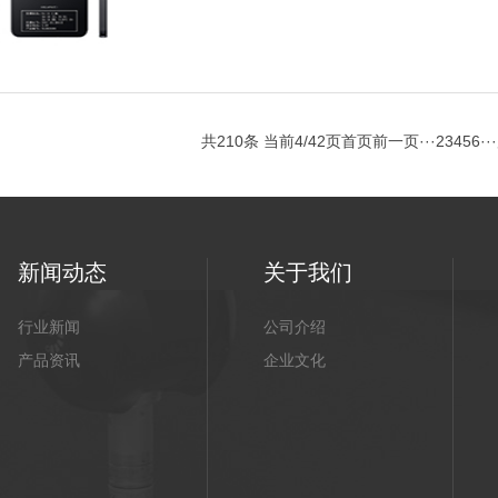
是守护生命的科技盾牌。一、硬核...
共210条 当前4/42页
首页
前一页
···
2
3
4
5
6
···
新闻动态
关于我们
行业新闻
公司介绍
产品资讯
企业文化