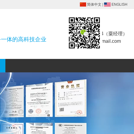
简体中文
|
ENGLISH
联系方式
18025455914（粟经理）
务一体的高科技企业
szsdlcx@foxmail.com