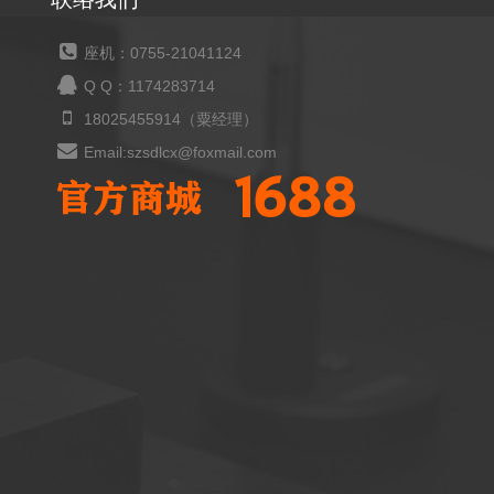
座机：0755-21041124
Q Q：1174283714
18025455914（粟经理）
Email:szsdlcx@foxmail.com