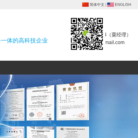
简体中文
|
ENGLISH
联系方式
18025455914（粟经理）
务一体的高科技企业
szsdlcx@foxmail.com