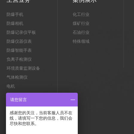
防爆手机
化工行业
防爆相机
煤矿行业
防爆记录仪平板
石油行业
防爆仪器仪表
特殊领域
防爆智能手表
负离子检测仪
环境质量监测设备
气体检测仪
电机
气体遥测成像预警系统
请您留言
防爆智能安全帽
感谢您的关注，当前客服人员不在
隔爆型穿墙端子
线，请填写一下您的信息，我们会
正压系统控制器
尽快和您联系。
配气仪